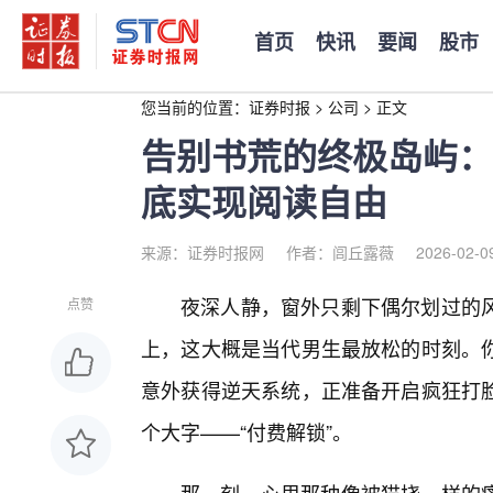
首页
快讯
要闻
股市
您当前的位置：
证券时报
>
公司
>
正文
告别书荒的终极岛屿：
底实现阅读自由
来源：证券时报网
作者：闾丘露薇
2026-02-0
夜深人静，窗外只剩下偶尔划过的风
点赞
上，这大概是当代男生最放松的时刻。
意外获得逆天系统，正准备开启疯狂打
个大字——“付费解锁”。